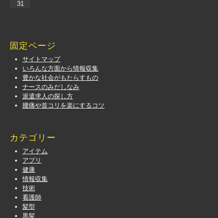
31
固定ページ
サイトマップ
いろんな方面から情報収集
豊かな社会がもたらすもの
ナースのみだしなみ
派遣求人の探し方
腰痛や首コリを楽にするコツ
カテゴリー
アイテム
アプリ
健康
情報収集
技術
看護師
髪型
黒髪